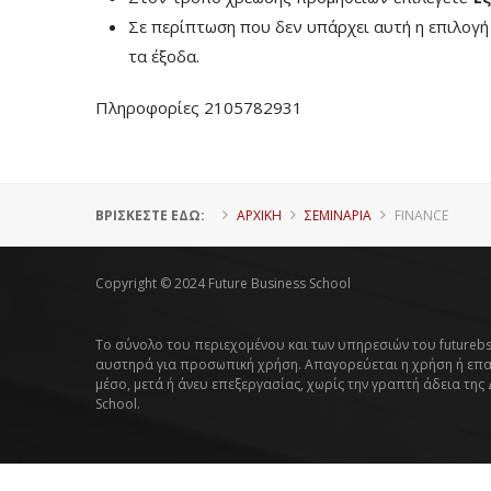
Σε περίπτωση που δεν υπάρχει αυτή η επιλογ
τα έξοδα.
Πληροφορίες 2105782931
ΒΡΊΣΚΕΣΤΕ ΕΔΏ:
ΑΡΧΙΚΗ
ΣΕΜΙΝΑΡΙΑ
FINANCE
Copyright © 2024 Future Business School
Το σύνολο του περιεχομένου και των υπηρεσιών του futurebs
αυστηρά για προσωπική χρήση. Απαγορεύεται η χρήση ή επ
μέσο, μετά ή άνευ επεξεργασίας, χωρίς την γραπτή άδεια της
School.