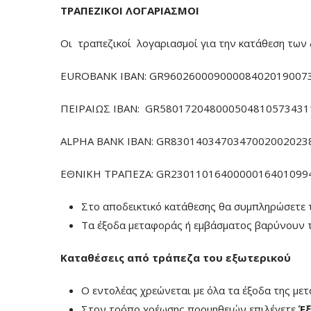
ΤΡΑΠΕΖΙΚΟΙ ΛΟΓΑΡΙΑΣΜΟΙ
Οι τραπεζικοί λογαριασμοί για την κατάθεση των 
EUROBANK IBAN: GR960260009000084020190073
ΠΕΙΡΑΙΩΣ ΙΒΑΝ: GR5801720480005048105734311
ALPHA BANK IBAN: GR83014034703470020020238
ΕΘΝΙΚΗ ΤΡΑΠΕΖΑ: GR23011016400000164010994
Στο αποδεικτικό κατάθεσης θα συμπληρώσετε 
Τα έξοδα μεταφοράς ή εμβάσματος βαρύνουν τ
Καταθέσεις από τράπεζα του εξωτερικού
Ο εντολέας χρεώνεται με όλα τα έξοδα της με
Στον τρόπο χρέωσης προμηθειών επιλέγετε
Έξ