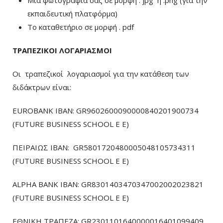
εκπαιδευτική πλατφόρμα)
To καταθετήριο σε μορφή . pdf
ΤΡΑΠΕΖΙΚΟΙ ΛΟΓΑΡΙΑΣΜΟΙ
Οι τραπεζικοί λογαριασμοί για την κατάθεση των
διδάκτρων είναι:
EUROBANK IBAN: GR9602600090000840201900734
(FUTURE BUSINESS SCHOOL E E)
ΠΕΙΡΑΙΩΣ ΙΒΑΝ: GR5801720480005048105734311
(FUTURE BUSINESS SCHOOL E E)
ALPHA BANK IBAN: GR8301403470347002002023821
(FUTURE BUSINESS SCHOOL E E)
ΕΘΝΙΚΗ ΤΡΑΠΕΖΑ: GR2301101640000016401099409