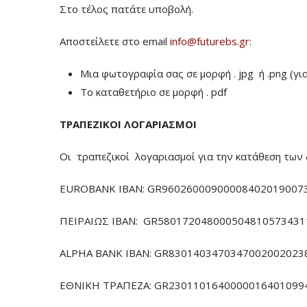
Στο τέλος πατάτε υποβολή.
Αποστείλετε στο email
info@futurebs.gr
:
Μια φωτογραφία σας σε μορφή . jpg ή .png (γι
To καταθετήριο σε μορφή . pdf
ΤΡΑΠΕΖΙΚΟΙ ΛΟΓΑΡΙΑΣΜΟΙ
Οι τραπεζικοί λογαριασμοί για την κατάθεση των 
EUROBANK IBAN: GR960260009000084020190073
ΠΕΙΡΑΙΩΣ ΙΒΑΝ: GR5801720480005048105734311
ALPHA BANK IBAN: GR83014034703470020020238
ΕΘΝΙΚΗ ΤΡΑΠΕΖΑ: GR23011016400000164010994