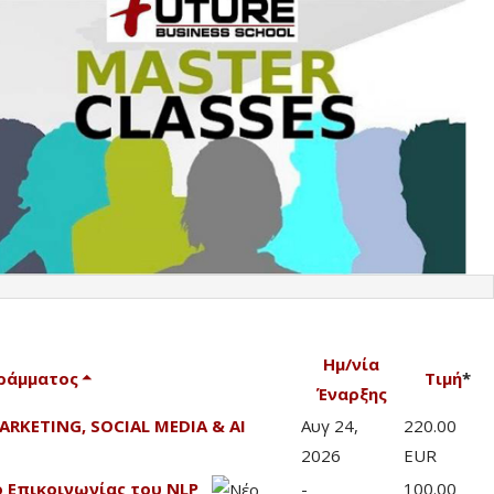
Ημ/νία
ράμματος
Τιμή
*
Έναρξης
ARKETING, SOCIAL MEDIA & AI
Αυγ 24,
220.00
2026
EUR
 Επικοινωνίας του NLP
-
100.00