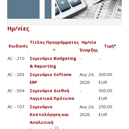
Ημ/νίες
Τίτλος Προγράμματος
Ημ/νία
Κωδικός
Τιμή
*
Έναρξης
AC - 210
Σεμινάριο Budgeting
-
-
& Reporting
AC - 203
Σεμινάριο Softone
Αυγ 24,
300.00
ERP
2026
EUR
AC - 304
Σεμινάριο Διεθνή
-
500.00
Λογιστικά Πρότυπα
EUR
AC - 107
Σεμινάριο
Αυγ 24,
250.00
Κοστολόγηση και
2026
EUR
Αναλυτική