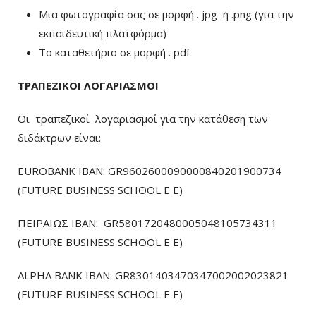
Μια φωτογραφία σας σε μορφή . jpg ή .png (για την
εκπαιδευτική πλατφόρμα)
To καταθετήριο σε μορφή . pdf
ΤΡΑΠΕΖΙΚΟΙ ΛΟΓΑΡΙΑΣΜΟΙ
Οι τραπεζικοί λογαριασμοί για την κατάθεση των
διδάκτρων είναι:
EUROBANK IBAN: GR9602600090000840201900734
(FUTURE BUSINESS SCHOOL E E)
ΠΕΙΡΑΙΩΣ ΙΒΑΝ: GR5801720480005048105734311
(FUTURE BUSINESS SCHOOL E E)
ALPHA BANK IBAN: GR8301403470347002002023821
(FUTURE BUSINESS SCHOOL E E)