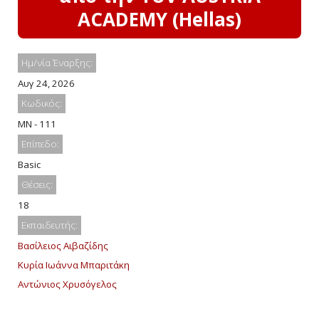
ACADEMY (Hellas)
Ημ/νία Έναρξης:
Αυγ 24, 2026
Κωδικός:
MN - 111
Επίπεδο:
Basic
Θέσεις:
18
Εκπαιδευτής:
Βασίλειος Αιβαζίδης
Κυρία Ιωάννα Μπαριτάκη
Αντώνιος Χρυσόγελος