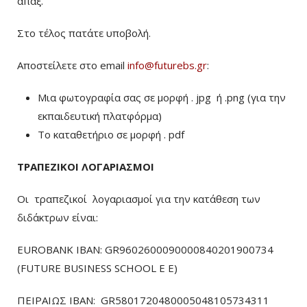
άπαξ.
Στο τέλος πατάτε υποβολή.
Αποστείλετε στο email
info@futurebs.gr
:
Μια φωτογραφία σας σε μορφή . jpg ή .png (για την
εκπαιδευτική πλατφόρμα)
To καταθετήριο σε μορφή . pdf
ΤΡΑΠΕΖΙΚΟΙ ΛΟΓΑΡΙΑΣΜΟΙ
Οι τραπεζικοί λογαριασμοί για την κατάθεση των
διδάκτρων είναι:
EUROBANK IBAN: GR9602600090000840201900734
(FUTURE BUSINESS SCHOOL E E)
ΠΕΙΡΑΙΩΣ ΙΒΑΝ: GR5801720480005048105734311