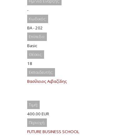
Ημ/νία Έναρξης:
-
Κωδικός:
BA - 202
Επίπεδο:
Basic
Θέσεις:
18
Εκπαιδευτής:
Βασίλειος Αιβαζίδης
Τιμή:
400.00 EUR
Περιοχή:
FUTURE BUSINESS SCHOOL