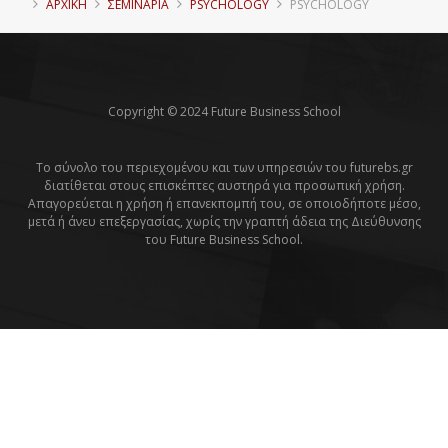
ΑΡΧΙΚΗ
ΣΕΜΙΝΑΡΙΑ
PSYCHOLOGY
PSYCHOLOGY
Copyright © 2024 Future Business School
Το σύνολο του περιεχομένου και των υπηρεσιών του futurebs.gr
διατίθεται στους επισκέπτες αυστηρά για προσωπική χρήση.
Απαγορεύεται η χρήση ή επανεκπομπή του, σε οποιοδήποτε μέσο,
μετά ή άνευ επεξεργασίας, χωρίς την γραπτή άδεια της Διεύθυνσης
του Future Business School.