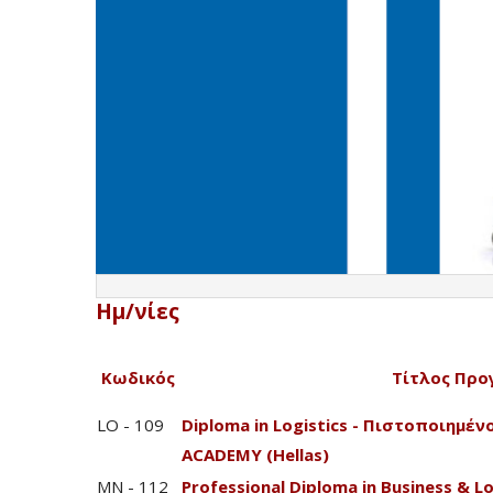
Ημ/νίες
Κωδικός
Τίτλος Προ
LO - 109
Diploma in Logistics - Πιστοποιημέ
ACADEMY (Hellas)
MN - 112
Professional Diploma in Business & 