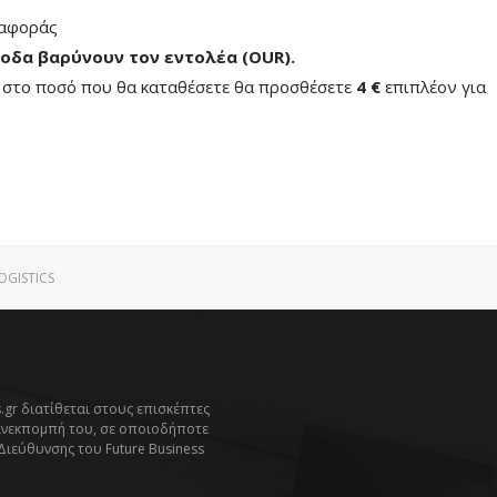
ταφοράς
οδα βαρύνουν τον εντολέα (ΟUR)
.
ή στο ποσό που θα καταθέσετε θα προσθέσετε
4 €
επιπλέον για
OGISTICS
.gr διατίθεται στους επισκέπτες
ανεκπομπή του, σε οποιοδήποτε
 Διεύθυνσης του Future Business