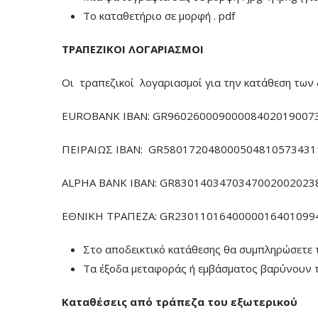
To καταθετήριο σε μορφή . pdf
ΤΡΑΠΕΖΙΚΟΙ ΛΟΓΑΡΙΑΣΜΟΙ
Οι τραπεζικοί λογαριασμοί για την κατάθεση των 
EUROBANK IBAN: GR960260009000084020190073
ΠΕΙΡΑΙΩΣ ΙΒΑΝ: GR5801720480005048105734311
ALPHA BANK IBAN: GR83014034703470020020238
ΕΘΝΙΚΗ ΤΡΑΠΕΖΑ: GR23011016400000164010994
Στο αποδεικτικό κατάθεσης θα συμπληρώσετε 
Τα έξοδα μεταφοράς ή εμβάσματος βαρύνουν τ
Καταθέσεις από τράπεζα του εξωτερικού