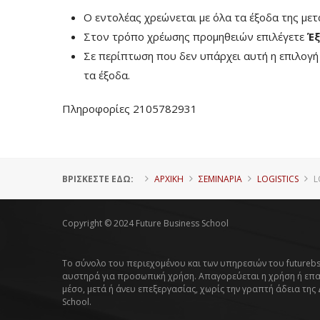
Ο εντολέας χρεώνεται με όλα τα έξοδα της με
Στον τρόπο χρέωσης προμηθειών επιλέγετε
Έξ
Σε περίπτωση που δεν υπάρχει αυτή η επιλογ
τα έξοδα.
Πληροφορίες 2105782931
ΒΡΊΣΚΕΣΤΕ ΕΔΏ:
ΑΡΧΙΚΗ
ΣΕΜΙΝΑΡΙΑ
LOGISTICS
L
Copyright © 2024 Future Business School
Το σύνολο του περιεχομένου και των υπηρεσιών του futurebs
αυστηρά για προσωπική χρήση. Απαγορεύεται η χρήση ή επ
μέσο, μετά ή άνευ επεξεργασίας, χωρίς την γραπτή άδεια της
School.