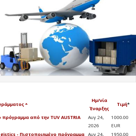
Ημ/νία
γράμματος
Τιμή
*
Έναρξης
νο πρόγραμμα από την TUV AUSTRIA
Αυγ 24,
1000.00
2026
EUR
Logistics - Πιστοποιημένο πρόγραμμα
Αυγ 24,
1950.00