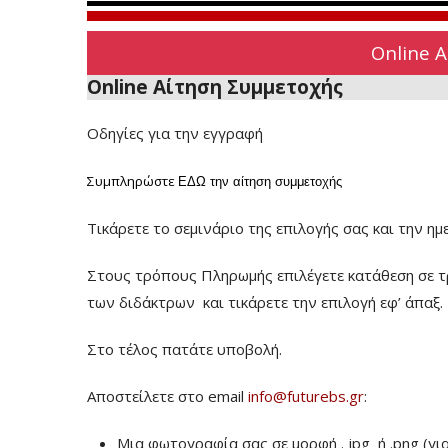
Online 
Online Αίτηση Συμμετοχής
Οδηγίες για την εγγραφή
Συμπληρώστε
ΕΔΩ
την αίτηση συμμετοχής
Τικάρετε το σεμινάριο της επιλογής σας και την ημ
Στους τρόπους Πληρωμής επιλέγετε κατάθεση σε τ
των διδάκτρων
και τικάρετε την επιλογή εφ’ άπαξ.
Στο τέλος πατάτε υποβολή.
Αποστείλετε στο email
info@futurebs.gr
:
Μια φωτογραφία σας σε μορφή . jpg ή .png (γι