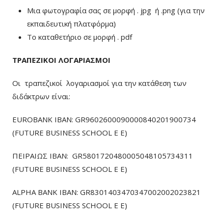
Μια φωτογραφία σας σε μορφή . jpg ή .png (για την
εκπαιδευτική πλατφόρμα)
To καταθετήριο σε μορφή . pdf
ΤΡΑΠΕΖΙΚΟΙ ΛΟΓΑΡΙΑΣΜΟΙ
Οι τραπεζικοί λογαριασμοί για την κατάθεση των
διδάκτρων είναι:
EUROBANK IBAN: GR9602600090000840201900734
(FUTURE BUSINESS SCHOOL E E)
ΠΕΙΡΑΙΩΣ ΙΒΑΝ: GR5801720480005048105734311
(FUTURE BUSINESS SCHOOL E E)
ALPHA BANK IBAN: GR8301403470347002002023821
(FUTURE BUSINESS SCHOOL E E)