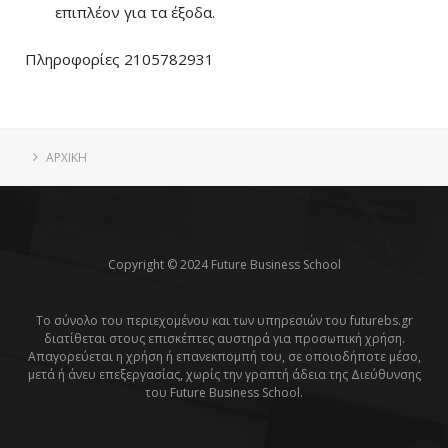
επιπλέον για τα έξοδα.
Πληροφορίες 2105782931
ΑΡΧΙΚΗ
Copyright © 2024 Future Business School
Το σύνολο του περιεχομένου και των υπηρεσιών του futurebs.gr
διατίθεται στους επισκέπτες αυστηρά για προσωπική χρήση.
Απαγορεύεται η χρήση ή επανεκπομπή του, σε οποιοδήποτε μέσο,
μετά ή άνευ επεξεργασίας, χωρίς την γραπτή άδεια της Διεύθυνσης
του Future Business School.