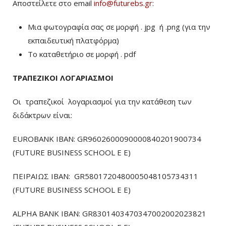
Αποστείλετε στο email
info@futurebs.gr
:
Μια φωτογραφία σας σε μορφή . jpg ή .png (για την
εκπαιδευτική πλατφόρμα)
To καταθετήριο σε μορφή . pdf
ΤΡΑΠΕΖΙΚΟΙ ΛΟΓΑΡΙΑΣΜΟΙ
Οι τραπεζικοί λογαριασμοί για την κατάθεση των
διδάκτρων είναι:
EUROBANK IBAN: GR9602600090000840201900734
(FUTURE BUSINESS SCHOOL E E)
ΠΕΙΡΑΙΩΣ ΙΒΑΝ: GR5801720480005048105734311
(FUTURE BUSINESS SCHOOL E E)
ALPHA BANK IBAN: GR8301403470347002002023821