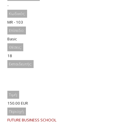
-
Κωδικός:
MR - 103
Επίπεδο:
Basic
Θέσεις:
18
Εκπαιδευτής:
Τιμή:
150.00 EUR
Περιοχή:
FUTURE BUSINESS SCHOOL