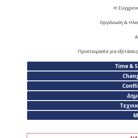
Η Σύγχρονη
Οργάνωση & Ηλε
Α
Προετοιμασία για εξετάσε
Time & 
Chan
Confl
Δημ
Τεχνικ
M
ΔΙΑ