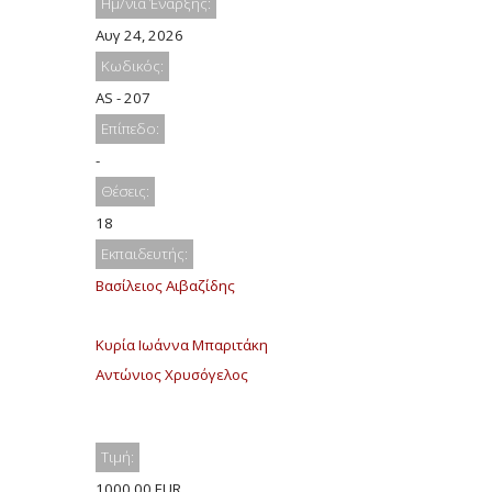
Ημ/νία Έναρξης:
Αυγ 24, 2026
Κωδικός:
AS - 207
Επίπεδο:
-
Θέσεις:
18
Εκπαιδευτής:
Βασίλειος Αιβαζίδης
Κυρία Ιωάννα Μπαριτάκη
Αντώνιος Χρυσόγελος
Τιμή:
1000.00 EUR