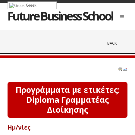
Greek
Future Business School
BACK
Προγράμματα με ετικέτες:
Diploma Γραμματέας
Διοίκησης
Ημ/νίες