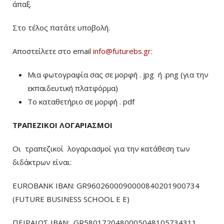
άπαξ.
Στο τέλος πατάτε υποβολή.
Αποστείλετε στο email
info@futurebs.gr
:
Μια φωτογραφία σας σε μορφή . jpg ή .png (για την
εκπαιδευτική πλατφόρμα)
To καταθετήριο σε μορφή . pdf
ΤΡΑΠΕΖΙΚΟΙ ΛΟΓΑΡΙΑΣΜΟΙ
Οι τραπεζικοί λογαριασμοί για την κατάθεση των
διδάκτρων είναι:
EUROBANK IBAN: GR9602600090000840201900734
(FUTURE BUSINESS SCHOOL E E)
ΠΕΙΡΑΙΩΣ ΙΒΑΝ: GR5801720480005048105734311