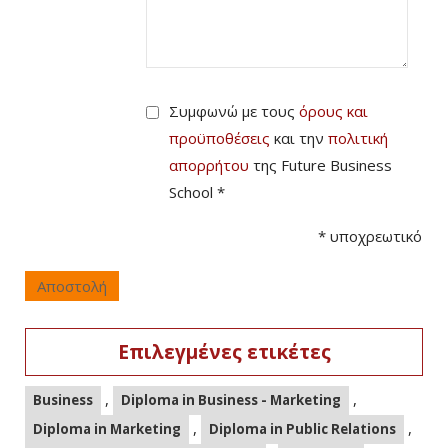
Συμφωνώ με τους
όρους και
προϋποθέσεις
και την
πολιτική
απορρήτου
της Future Business
School *
*
υποχρεωτικό
Αποστολή
Επιλεγμένες ετικέτες
,
,
Business
Diploma in Business - Marketing
,
,
Diploma in Marketing
Diploma in Public Relations