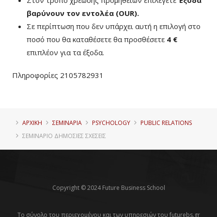
Στον τρόπο χρέωσης προμηθειών επιλέγετε
Έξοδα
βαρύνουν τον εντολέα (ΟUR)
.
Σε περίπτωση που δεν υπάρχει αυτή η επιλογή στο
ποσό που θα καταθέσετε θα προσθέσετε
4 €
επιπλέον για τα έξοδα.
Πληροφορίες 2105782931
ΑΡΧΙΚΗ
ΣΕΜΙΝΑΡΙΑ
PSYCHOLOGY
PUBLIC RELATIONS
ΣΕΜΙΝΆΡΙΟ ΔΗΜΌΣΙΕΣ ΣΧΈΣΕΙΣ
Copyright © 2024 Future Business School
Το σύνολο του περιεχομένου και των υπηρεσιών του futurebs.gr