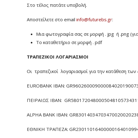
Στο τέλος πατάτε υποβολή.
Αποστείλετε στο email
info@futurebs.gr
:
Μια φωτογραφία σας σε μορφή . jpg ή .png (γι
To καταθετήριο σε μορφή . pdf
ΤΡΑΠΕΖΙΚΟΙ ΛΟΓΑΡΙΑΣΜΟΙ
Οι τραπεζικοί λογαριασμοί για την κατάθεση των 
EUROBANK IBAN: GR960260009000084020190073
ΠΕΙΡΑΙΩΣ ΙΒΑΝ: GR5801720480005048105734311
ALPHA BANK IBAN: GR83014034703470020020238
ΕΘΝΙΚΗ ΤΡΑΠΕΖΑ: GR23011016400000164010994