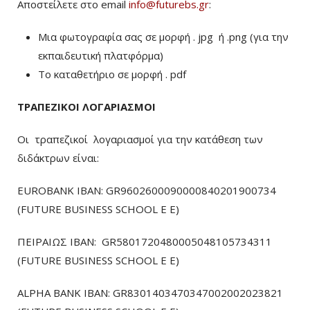
Αποστείλετε στο email
info@futurebs.gr
:
Μια φωτογραφία σας σε μορφή . jpg ή .png (για την
εκπαιδευτική πλατφόρμα)
To καταθετήριο σε μορφή . pdf
ΤΡΑΠΕΖΙΚΟΙ ΛΟΓΑΡΙΑΣΜΟΙ
Οι τραπεζικοί λογαριασμοί για την κατάθεση των
διδάκτρων είναι:
EUROBANK IBAN: GR9602600090000840201900734
(FUTURE BUSINESS SCHOOL E E)
ΠΕΙΡΑΙΩΣ ΙΒΑΝ: GR5801720480005048105734311
(FUTURE BUSINESS SCHOOL E E)
ALPHA BANK IBAN: GR8301403470347002002023821