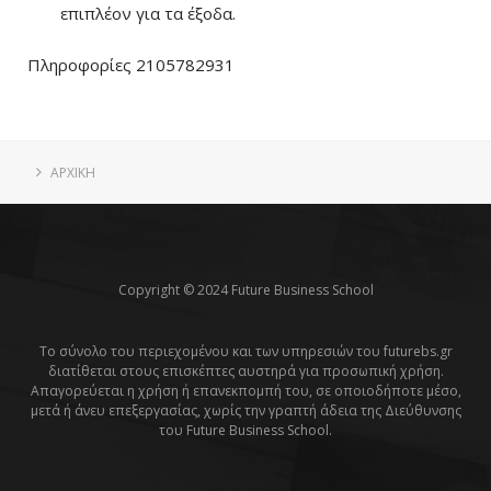
επιπλέον για τα έξοδα.
Πληροφορίες 2105782931
ΑΡΧΙΚΗ
Copyright © 2024 Future Business School
Το σύνολο του περιεχομένου και των υπηρεσιών του futurebs.gr
διατίθεται στους επισκέπτες αυστηρά για προσωπική χρήση.
Απαγορεύεται η χρήση ή επανεκπομπή του, σε οποιοδήποτε μέσο,
μετά ή άνευ επεξεργασίας, χωρίς την γραπτή άδεια της Διεύθυνσης
του Future Business School.