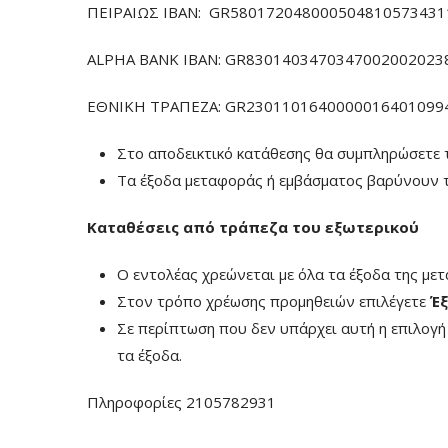
ΠΕΙΡΑΙΩΣ ΙΒΑΝ: GR5801720480005048105734311
ALPHA BANK IBAN: GR83014034703470020020238
ΕΘΝΙΚΗ ΤΡΑΠΕΖΑ: GR23011016400000164010994
Στο αποδεικτικό κατάθεσης θα συμπληρώσετε 
Τα έξοδα μεταφοράς ή εμβάσματος βαρύνουν τ
Καταθέσεις από τράπεζα του εξωτερικού
Ο εντολέας χρεώνεται με όλα τα έξοδα της με
Στον τρόπο χρέωσης προμηθειών επιλέγετε
Έξ
Σε περίπτωση που δεν υπάρχει αυτή η επιλογ
τα έξοδα.
Πληροφορίες 2105782931