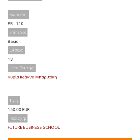
-
Κωδικός:
PR - 120
Επίπεδο:
Basic
Θέσεις:
18
Εκπαιδευτής:
Κυρία Ιωάννα Μπαριτάκη
Τιμή:
150.00 EUR
Περιοχή:
FUTURE BUSINESS SCHOOL