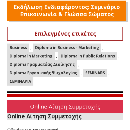
Εκδήλωση Ενδιαφέροντος: Σεμινάριο
Επικοινωνία & Γλώσσα Σώματος
Επιλεγμένες ετικέτες
,
,
Business
Diploma in Business - Marketing
,
,
Diploma in Marketing
Diploma in Public Relations
,
Diploma Γραμματέας Διοίκησης
,
,
Diploma Εργασιακής Ψυχολογίας
SEMINARS
ΣΕΜΙΝΑΡΙΑ
Online Αίτηση Συμμετοχής
Online Αίτηση Συμμετοχής
Οδηγίες για την εγγραφή