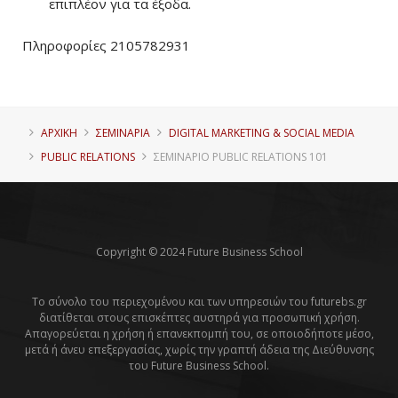
επιπλέον για τα έξοδα.
Πληροφορίες 2105782931
ΑΡΧΙΚΗ
ΣΕΜΙΝΑΡΙΑ
DIGITAL MARKETING & SOCIAL MEDIA
PUBLIC RELATIONS
ΣΕΜΙΝΆΡΙΟ PUBLIC RELATIONS 101
Copyright © 2024 Future Business School
Το σύνολο του περιεχομένου και των υπηρεσιών του futurebs.gr
διατίθεται στους επισκέπτες αυστηρά για προσωπική χρήση.
Απαγορεύεται η χρήση ή επανεκπομπή του, σε οποιοδήποτε μέσο,
μετά ή άνευ επεξεργασίας, χωρίς την γραπτή άδεια της Διεύθυνσης
του Future Business School.