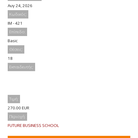
Αυγ 24, 2026
Κωδικός:
IM - 421
Επίπεδο:
Basic
Θέσεις:
18
Εκπαιδευτής:
Τιμή:
270.00 EUR
Περιοχή:
FUTURE BUSINESS SCHOOL