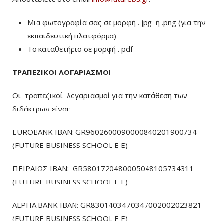
Μια φωτογραφία σας σε μορφή . jpg ή .png (για την
εκπαιδευτική πλατφόρμα)
To καταθετήριο σε μορφή . pdf
ΤΡΑΠΕΖΙΚΟΙ ΛΟΓΑΡΙΑΣΜΟΙ
Οι τραπεζικοί λογαριασμοί για την κατάθεση των
διδάκτρων είναι:
EUROBANK IBAN: GR9602600090000840201900734
(FUTURE BUSINESS SCHOOL E E)
ΠΕΙΡΑΙΩΣ ΙΒΑΝ: GR5801720480005048105734311
(FUTURE BUSINESS SCHOOL E E)
ALPHA BANK IBAN: GR8301403470347002002023821
(FUTURE BUSINESS SCHOOL E E)