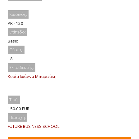
-
Κωδικός:
PR - 120
Επίπεδο:
Basic
Θέσεις:
18
Εκπαιδευτής:
Κυρία Ιωάννα Μπαριτάκη
Τιμή:
150.00 EUR
Περιοχή:
FUTURE BUSINESS SCHOOL