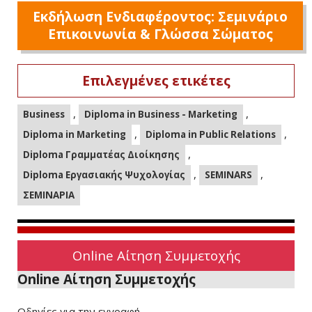
Εκδήλωση Ενδιαφέροντος: Σεμινάριο
Επικοινωνία & Γλώσσα Σώματος
Επιλεγμένες ετικέτες
,
,
Business
Diploma in Business - Marketing
,
,
Diploma in Marketing
Diploma in Public Relations
,
Diploma Γραμματέας Διοίκησης
,
,
Diploma Εργασιακής Ψυχολογίας
SEMINARS
ΣΕΜΙΝΑΡΙΑ
Online Αίτηση Συμμετοχής
Online Αίτηση Συμμετοχής
Οδηγίες για την εγγραφή