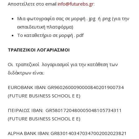
Αποστείλετε στο email
info@futurebs.gr
:
Μια φωτογραφία σας σε μορφή . jpg ή .png (για την
εκπαιδευτική πλατφόρμα)
To καταθετήριο σε μορφή . pdf
ΤΡΑΠΕΖΙΚΟΙ ΛΟΓΑΡΙΑΣΜΟΙ
Οι τραπεζικοί λογαριασμοί για την κατάθεση των
διδάκτρων είναι:
EUROBANK IBAN: GR9602600090000840201900734
(FUTURE BUSINESS SCHOOL E E)
ΠΕΙΡΑΙΩΣ ΙΒΑΝ: GR5801720480005048105734311
(FUTURE BUSINESS SCHOOL E E)
ALPHA BANK IBAN: GR8301403470347002002023821