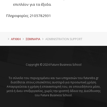
επιπλέον για τα έξοδα.
Πληροφορίες 2105782931
ΑΡΧΙΚΗ
ΣΕΜΙΝΑΡΙΑ
ADMINISTRATION SUPPORT
Copyright © 2024 Future Business School
Το σύνολο του περιεχομένου και των υπηρεσιών του futurebs.gr
διατίθεται στους επισκέπτες αυστηρά για προσωπική χρήση.
Απαγορεύεται η χρήση ή επανεκπομπή του, σε οποιοδήποτε μέσο,
μετά ή άνευ επεξεργασίας, χωρίς την γραπτή άδεια της Διεύθυνσης
του Future Business School.