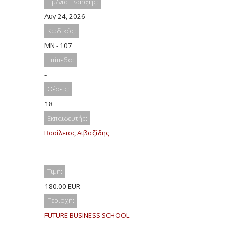
Ημ/νία Έναρξης:
Αυγ 24, 2026
Κωδικός:
MN - 107
Επίπεδο:
-
Θέσεις:
18
Εκπαιδευτής:
Βασίλειος Αιβαζίδης
Τιμή:
180.00 EUR
Περιοχή:
FUTURE BUSINESS SCHOOL