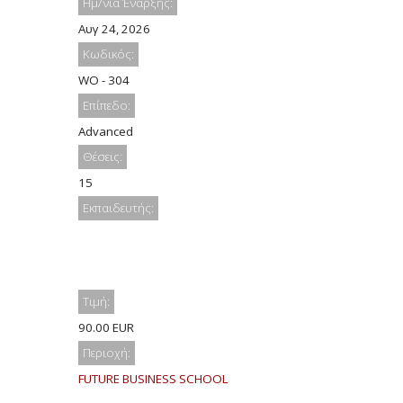
Ημ/νία Έναρξης:
Αυγ 24, 2026
Κωδικός:
WO - 304
Επίπεδο:
Advanced
Θέσεις:
15
Εκπαιδευτής:
Τιμή:
90.00 EUR
Περιοχή:
FUTURE BUSINESS SCHOOL