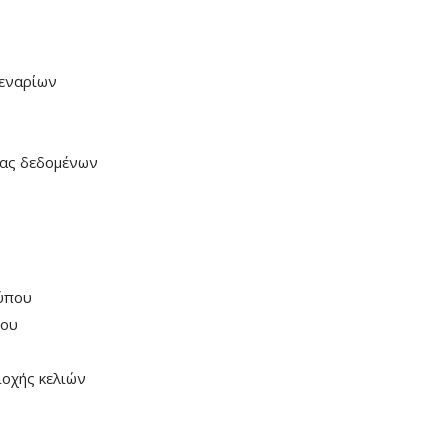
εναρίων
ας δεδομένων
ύπου
που
οχής κελιών