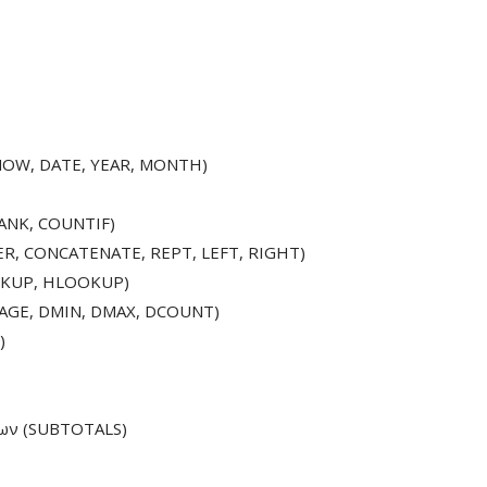
NOW, DATE, YEAR, MONTH)
ANK, COUNTIF)
R, CONCATENATE, REPT, LEFT, RIGHT)
OKUP, HLOOKUP)
AGE, DMIN, DMAX, DCOUNT)
)
των (SUBTOTALS)