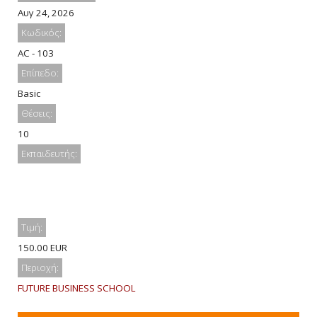
Αυγ 24, 2026
Κωδικός:
AC - 103
Επίπεδο:
Basic
Θέσεις:
10
Εκπαιδευτής:
Τιμή:
150.00 EUR
Περιοχή:
FUTURE BUSINESS SCHOOL