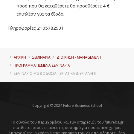
ποσό που θα καταθέσετε θα προσθέσετε
4 €
επιπλέον για τα έξοδα.
Πληροφορίες 2105782931
ΑΡΧΙΚΗ
ΣΕΜΙΝΑΡΙΑ
ΔΙΟΊΚΗΣΗ - MANAGEMENT
ΠΡΟΓΡΑΜΜΑΤΙΣΜΈΝΑ ΣΕΜΙΝΆΡΙΑ
ΣΕΜΙΝΆΡΙΟ ΜΙΣΘΟΔΟΣΊΑ - ΕΡΓΑΤΙΚΆ & ΕΡΓΑΝΗ ΙΙ
Copyright © 2024 Future Business School
Το σύνολο του περιεχομένου και των υπηρεσιών του futurebs.gr
διατίθεται στους επισκέπτες αυστηρά για προσωπική χρήση.
Απαγορεύεται η χρήση ή επανεκπομπή του, σε οποιοδήποτε μέσο,