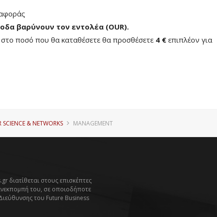
ταφοράς
οδα βαρύνουν τον εντολέα (ΟUR)
.
ή στο ποσό που θα καταθέσετε θα προσθέσετε
4 €
επιπλέον για
 SCIENCE & NETWORKS
MANAGEMENT
.gr διατίθεται στους επισκέπτες
ανεκπομπή του, σε οποιοδήποτε
 Διεύθυνσης του Future Business