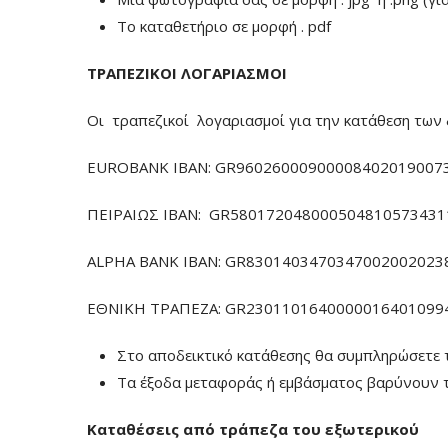
To καταθετήριο σε μορφή . pdf
ΤΡΑΠΕΖΙΚΟΙ ΛΟΓΑΡΙΑΣΜΟΙ
Οι τραπεζικοί λογαριασμοί για την κατάθεση των 
EUROBANK IBAN: GR960260009000084020190073
ΠΕΙΡΑΙΩΣ ΙΒΑΝ: GR5801720480005048105734311
ALPHA BANK IBAN: GR83014034703470020020238
ΕΘΝΙΚΗ ΤΡΑΠΕΖΑ: GR23011016400000164010994
Στο αποδεικτικό κατάθεσης θα συμπληρώσετε 
Τα έξοδα μεταφοράς ή εμβάσματος βαρύνουν τ
Καταθέσεις από τράπεζα του εξωτερικού