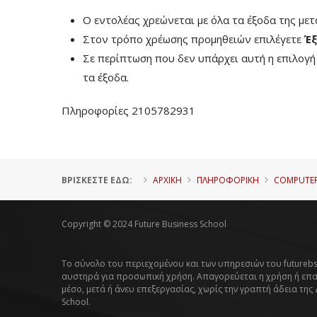
Ο εντολέας χρεώνεται με όλα τα έξοδα της με
Στον τρόπο χρέωσης προμηθειών επιλέγετε
Έξ
Σε περίπτωση που δεν υπάρχει αυτή η επιλογ
τα έξοδα.
Πληροφορίες 2105782931
ΒΡΊΣΚΕΣΤΕ ΕΔΏ:
ΑΡΧΙΚΗ
ΠΛΗΡΟΦΟΡΙΚΉ
COMPUTER
Copyright © 2024 Future Business School
Το σύνολο του περιεχομένου και των υπηρεσιών του futurebs
αυστηρά για προσωπική χρήση. Απαγορεύεται η χρήση ή επ
μέσο, μετά ή άνευ επεξεργασίας, χωρίς την γραπτή άδεια της
School.