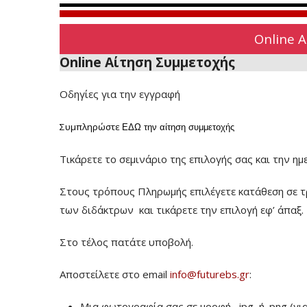
Online 
Online Αίτηση Συμμετοχής
Οδηγίες για την εγγραφή
Συμπληρώστε
ΕΔΩ
την αίτηση συμμετοχής
Τικάρετε το σεμινάριο της επιλογής σας και την ημ
Στους τρόπους Πληρωμής επιλέγετε κατάθεση σε τ
των διδάκτρων
και τικάρετε την επιλογή εφ’ άπαξ.
Στο τέλος πατάτε υποβολή.
Αποστείλετε στο email
info@futurebs.gr
:
Μια φωτογραφία σας σε μορφή . jpg ή .png (γι