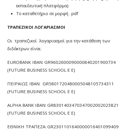
εκπαιδευτική πλατφόρμα)
To καταθετήριο σε μορφή . pdf
ΤΡΑΠΕΖΙΚΟΙ ΛΟΓΑΡΙΑΣΜΟΙ
Οι τραπεζικοί λογαριασμοί για την κατάθεση των
διδάκτρων είναι:
EUROBANK IBAN: GR9602600090000840201900734
(FUTURE BUSINESS SCHOOL E E)
ΠΕΙΡΑΙΩΣ ΙΒΑΝ: GR5801720480005048105734311
(FUTURE BUSINESS SCHOOL E E)
ALPHA BANK IBAN: GR8301403470347002002023821
(FUTURE BUSINESS SCHOOL E E)
ΕΘΝΙΚΗ ΤΡΑΠΕΖΑ: GR2301101640000016401099409