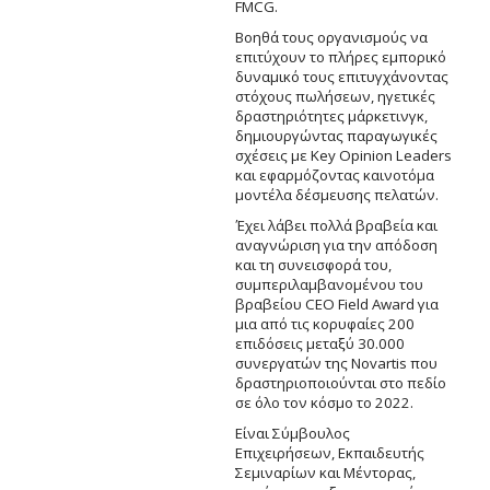
FMCG.
Βοηθά τους οργανισμούς να
επιτύχουν το πλήρες εμπορικό
δυναμικό τους επιτυγχάνοντας
στόχους πωλήσεων, ηγετικές
δραστηριότητες μάρκετινγκ,
δημιουργώντας παραγωγικές
σχέσεις με Key Opinion Leaders
και εφαρμόζοντας καινοτόμα
μοντέλα δέσμευσης πελατών.
Έχει λάβει πολλά βραβεία και
αναγνώριση για την απόδοση
και τη συνεισφορά του,
συμπεριλαμβανομένου του
βραβείου CEO Field Award για
μια από τις κορυφαίες 200
επιδόσεις μεταξύ 30.000
συνεργατών της Novartis που
δραστηριοποιούνται στο πεδίο
σε όλο τον κόσμο το 2022.
Είναι Σύμβουλος
Επιχειρήσεων, Εκπαιδευτής
Σεμιναρίων και Μέντορας,