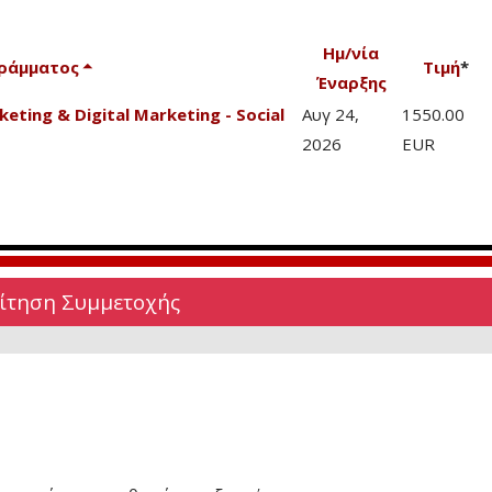
Ημ/νία
ράμματος
Τιμή
*
Έναρξης
eting & Digital Marketing - Social
Αυγ 24,
1550.00
2026
EUR
Αίτηση Συμμετοχής