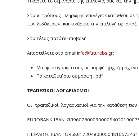
Τικάρετε το σεμινάριο της επιλογής σας και την ημ
Στους τρόπους Πληρωμής επιλέγετε κατάθεση σε τ
των διδάκτρων
και τικάρετε την επιλογή εφ’ άπαξ.
Στο τέλος πατάτε υποβολή.
Αποστείλετε στο email
info@futurebs.gr
:
Μια φωτογραφία σας σε μορφή . jpg ή .png (γι
To καταθετήριο σε μορφή . pdf
ΤΡΑΠΕΖΙΚΟΙ ΛΟΓΑΡΙΑΣΜΟΙ
Οι τραπεζικοί λογαριασμοί για την κατάθεση των 
EUROBANK IBAN: GR960260009000084020190073
ΠΕΙΡΑΙΩΣ ΙΒΑΝ: GR5801720480005048105734311