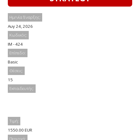
Ημ/νία Έναρξης:
Αυγ 24, 2026
Κωδικός:
IM - 424
Επίπεδο:
Basic
Θέσεις:
15
Εκπαιδευτής:
Τιμή:
1550.00 EUR
Περιοχή: