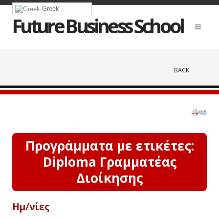
Greek
Future Business School
BACK
Προγράμματα με ετικέτες:
Diploma Γραμματέας
Διοίκησης
Ημ/νίες