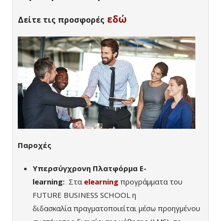
εδώ
Δείτε τις προσφορές
Παροχές
Υπερσύγχρονη Πλατφόρμα E-
learning:
Σ
τα
elearning
προγράμματα του
FUTURE BUSINESS SCHOOL η
διδασκαλία
πραγματοποιείται μέσω προηγμένου