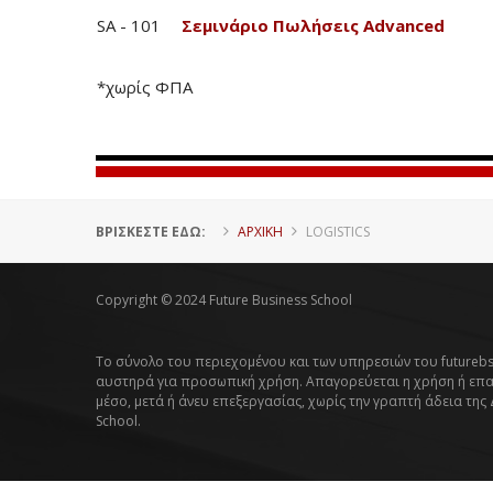
SA - 101
Σεμινάριο Πωλήσεις Advanced
*χωρίς ΦΠΑ
ΒΡΊΣΚΕΣΤΕ ΕΔΏ:
ΑΡΧΙΚΗ
LOGISTICS
Copyright © 2024 Future Business School
Το σύνολο του περιεχομένου και των υπηρεσιών του futurebs
αυστηρά για προσωπική χρήση. Απαγορεύεται η χρήση ή επ
μέσο, μετά ή άνευ επεξεργασίας, χωρίς την γραπτή άδεια της
School.