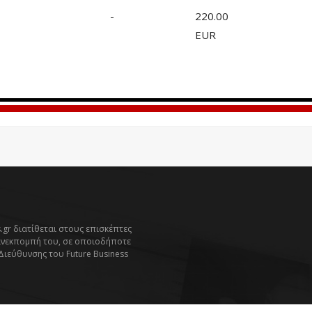
-
220.00
EUR
.gr διατίθεται στους επισκέπτες
ανεκπομπή του, σε οποιοδήποτε
 Διεύθυνσης του Future Business