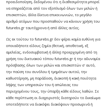
προειδοποίηση, δεδομένου ότι η διαθεσιμότητα μπορεί
να επηρεάζεται από τον εξοπλισμό όλων των μελών ή
επισκεπτών, άλλα δίκτυα επικοινωνιών, το μεγάλο
αριθμό ατόμων που προσπαθούν να κάνουν χρήση του
futurebs.gr ταυτόχρονα ή από άλλες αιτίες.
Ως εκ τούτου το futurebs.gr δεν φέρει καμία ευθύνη για
οποιαδήποτε είδους ζημία (θετική, αποθετική, εξ
αμελείας, ενδοσυμβατική ή άλλη) προερχομένη από τη
χρήση του δικτυακού τόπου futurebs.gr ή την αδυναμία
πρόσβασης όλων των μελών και επισκεπτών σ' αυτό,
την παύση του συνόλου ή τμημάτων αυτού, την
καθυστέρηση, μη παράδοση, διακοπή ή κακή ποιότητα
λήψης των υπηρεσιών του ή απώλειας του
περιεχομένου τους, την ύπαρξη κάθε είδους λαθών. Σε
κάθε περίπτωση οι διαχειριστές διατηρούν το δικαίωμα
οποτεδήποτε να διακόψει διακόψουν προσωρινά ή