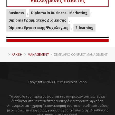
Επιλεγμένες ετικέτες
,
,
Business
Diploma in Business - Marketing
,
Diploma Γραμματέας Διοίκησης
,
Diploma Εργασιακής Ψυχολογίας
E-learning
ΑΡΧΙΚΗ
MANAGEMENT
ΣΕΜΙΝΆΡΙΟ CONFLICT MANAGEMENT
Copyright © 2024 Future Business School
Το σύνολο του περιεχομένου και των υπηρεσιών του futurebs.gr
διατίθεται στους επισκέπτες αυστηρά για προσωπική χρήση.
Απαγορεύεται η χρήση ή επανεκπομπή του, σε οποιοδήποτε μέσο,
μετά ή άνευ επεξεργασίας, χωρίς την γραπτή άδεια της Διεύθυνσης
του Future Business School.