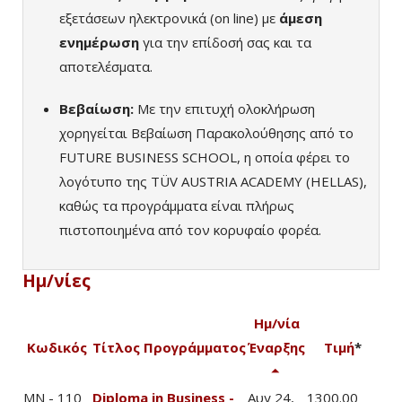
εξετάσεων ηλεκτρονικά (on line) με
άμεση
ενημέρωση
για την επίδοσή σας και τα
αποτελέσματα.
Βεβαίωση:
Με την επιτυχή ολοκλήρωση
χορηγείται Βεβαίωση Παρακολούθησης από το
FUTURE BUSINESS SCHOOL, η οποία φέρει το
λογότυπο της TÜV AUSTRIA ACADEMY (HELLAS),
καθώς τα προγράμματα είναι πλήρως
πιστοποιημένα από τον κορυφαίο φορέα.
Ημ/νίες
Ημ/νία
Κωδικός
Τίτλος Προγράμματος
Έναρξης
Τιμή
*
MN - 110
Diploma in Business -
Αυγ 24,
1300.00