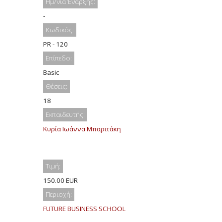
Ημ/νία Έναρξης:
-
Κωδικός:
PR - 120
Επίπεδο:
Basic
Θέσεις:
18
Εκπαιδευτής:
Κυρία Ιωάννα Μπαριτάκη
Τιμή:
150.00 EUR
Περιοχή:
FUTURE BUSINESS SCHOOL